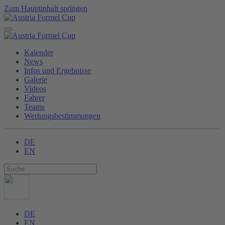
Zum Hauptinhalt springen
Kalender
News
Infos und Ergebnisse
Galerie
Videos
Fahrer
Teams
Wertungsbestimmungen
DE
EN
DE
EN