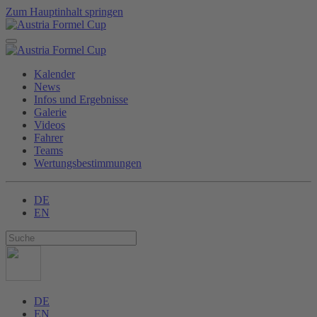
Zum Hauptinhalt springen
Kalender
News
Infos und Ergebnisse
Galerie
Videos
Fahrer
Teams
Wertungsbestimmungen
DE
EN
DE
EN