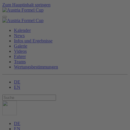
Zum Hauptinhalt springen
Kalender
News
Infos und Ergebnisse
Galerie
Videos
Fahrer
Teams
Wertungsbestimmungen
DE
EN
DE
EN