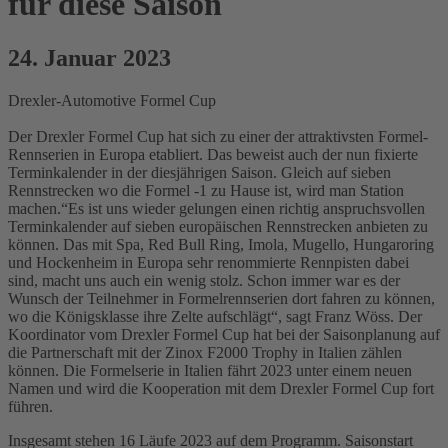
für diese Saison
24. Januar 2023
Drexler-Automotive Formel Cup
Der Drexler Formel Cup hat sich zu einer der attraktivsten Formel-
Rennserien in Europa etabliert. Das beweist auch der nun fixierte
Terminkalender in der diesjährigen Saison. Gleich auf sieben
Rennstrecken wo die Formel -1 zu Hause ist, wird man Station
machen.“Es ist uns wieder gelungen einen richtig anspruchsvollen
Terminkalender auf sieben europäischen Rennstrecken anbieten zu
können. Das mit Spa, Red Bull Ring, Imola, Mugello, Hungaroring
und Hockenheim in Europa sehr renommierte Rennpisten dabei
sind, macht uns auch ein wenig stolz. Schon immer war es der
Wunsch der Teilnehmer in Formelrennserien dort fahren zu können,
wo die Königsklasse ihre Zelte aufschlägt“, sagt Franz Wöss. Der
Koordinator vom Drexler Formel Cup hat bei der Saisonplanung auf
die Partnerschaft mit der Zinox F2000 Trophy in Italien zählen
können. Die Formelserie in Italien fährt 2023 unter einem neuen
Namen und wird die Kooperation mit dem Drexler Formel Cup fort
führen.
Insgesamt stehen 16 Läufe 2023 auf dem Programm. Saisonstart