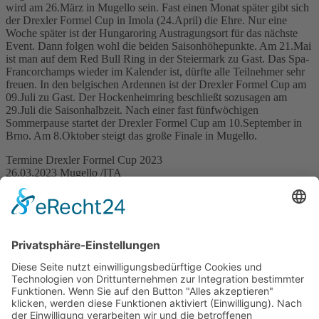
wird am 26.März in Mugello sein. Fast einen Monat später gibt sich
der Drexler Formel Cup in Imola (24.April) die Ehre. Nur eine
Woche später ist der Hungaroring Austragungsort für das nächste
Event. Dann folgen wohl die beiden Saisonhöhepunkte. Am 21.Mai
ist man auf dem Red Bull Ring in der Steiermark zu Gast. Das Spa-
Francorchamps wieder im Kalender ist, dürfte alle Teilnehmer sehr
freuen. In den belgischen Ardennen ist der Drexler Formel Cup am
09.Juli zu Gast. Der Hockenheimring beschließt sozusagen am
29.Juli die Saisonhalbzeit. Nach einer fast fünfwöchigen
Sommerpause startet der Drexler Formel Cup am 10.September in
Brno. Am 8.Oktober steigt das große Finale in Mugello.
Termine Drexler Formel Cup 2023
26.03.2023 Mugello /ITA
23.04.2023 Imola / ITA
30.04.2023 Hungaroring /HUN
21.05.2023 Red Bull Ring /AUT
09.07.2023 Spa /BEL
29.07.2023 Hockenheim / GER
10.09.2023 Brno /CZ
08.10.2023 Mugello / ITA
RS.25.01.2023
Presse Drexler Formel Cup