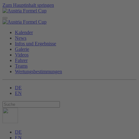
Zum Hauptinhalt springen
Kalender
News
Infos und Ergebnisse
Galerie
Videos
Fahrer
Teams
Wertungsbestimmungen
DE
EN
DE
EN